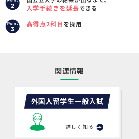
Point
2
入学手続きを延長
できる
高得点2科目
を採用
Point
3
関連情報
外国人留学生一般入試
詳しく知る