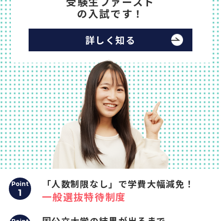
受験生ファースト
の入試です！
詳しく知る
「人数制限なし」で学費大幅減免！
Point
1
一般選抜特待制度
国公立大学の結果が出るまで、