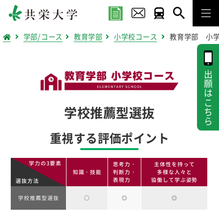
学部/コース
教育学部
小学校コース
教育学部 小
出願はこちら
学校推薦型選抜
重視する評価ポイント
学力の3要素
思考力・
主体性を持って
知識・技能
判断力・
多様な人々と
表現力
協働して学ぶ姿勢
選抜方法
学校推薦型選抜
○
◎
◎