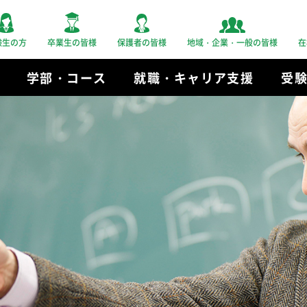
験生の方
卒業生の皆様
保護者の皆様
地域・企業・一般の皆様
在
学部・コース
就職・キャリア支援
受