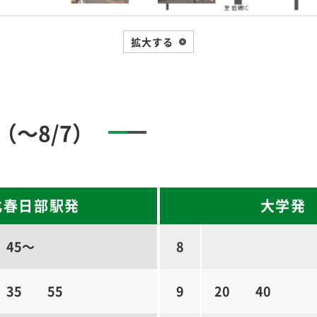
拡大する
～8/7）
北春日部駅発
大学発
45～
8
35
55
9
20
40