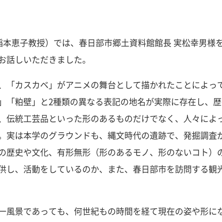
稲本恵子教授）では、春日部市郷土資料館館長 実松幸男様
お話しいただきました。
、「カスカベ」がアニメの舞台として描かれたことによっ
」「粕壁」と2種類の異なる表記の地名が実際に存在し、
、伝統工芸品といった形のあるものだけでなく、人々によ
。実は本学のグラウンドも、縄文時代の遺跡で、発掘調査
の歴史や文化、有形無形（形のあるモノ、形のないコト）
供し、活動をしているのか、また、春日部市を訪問する観
一風景であっても、何世紀もの時間を経て現在の姿や形に