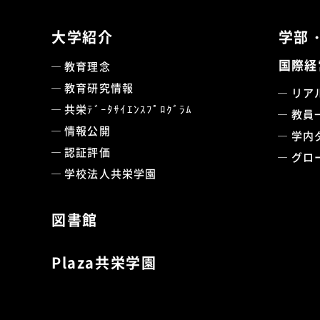
大学紹介
学部
国際経
教育理念
教育研究情報
リア
共栄ﾃﾞｰﾀｻｲｴﾝｽﾌﾟﾛｸﾞﾗﾑ
教員
情報公開
学内
認証評価
グロ
学校法人共栄学園
図書館
Plaza共栄学園