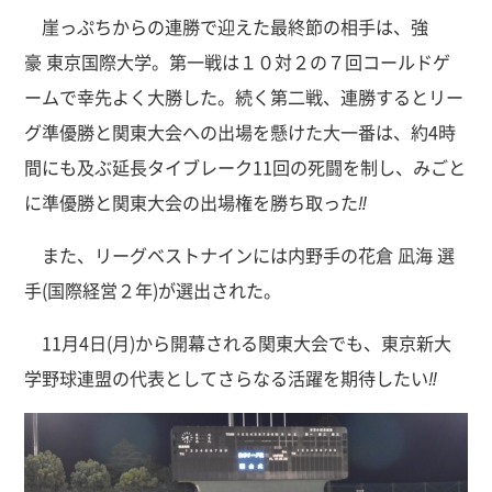
崖っぷちからの連勝で迎えた最終節の相手は、強
豪 東京国際大学。第一戦は１０対２の７回コールドゲ
ームで幸先よく大勝した。続く第二戦、連勝するとリー
グ準優勝と関東大会への出場を懸けた大一番は、約4時
間にも及ぶ延長タイブレーク11回の死闘を制し、みごと
に準優勝と関東大会の出場権を勝ち取った
‼
また、リーグベストナインには内野手の花倉 凪海 選
手(国際経営２年)が選出された。
11月4日(月)から開幕される関東大会でも、東京新大
学野球連盟の代表としてさらなる活躍を期待したい
‼