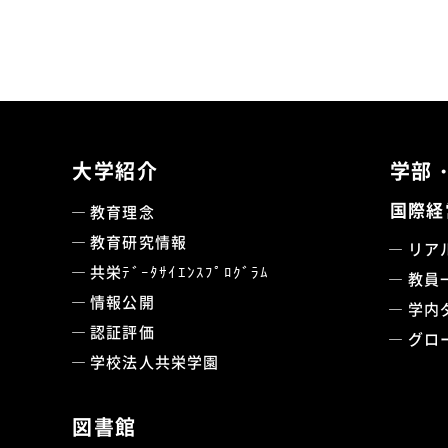
大学紹介
学部
国際経
教育理念
教育研究情報
リア
共栄ﾃﾞｰﾀｻｲｴﾝｽﾌﾟﾛｸﾞﾗﾑ
教員
情報公開
学内
認証評価
グロ
学校法人共栄学園
図書館