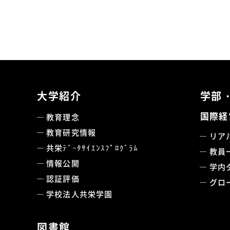
大学紹介
学部
国際経
教育理念
教育研究情報
リア
共栄ﾃﾞｰﾀｻｲｴﾝｽﾌﾟﾛｸﾞﾗﾑ
教員
情報公開
学内
認証評価
グロ
学校法人共栄学園
図書館