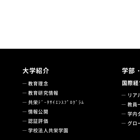
大学紹介
学部
国際経
教育理念
教育研究情報
リア
共栄ﾃﾞｰﾀｻｲｴﾝｽﾌﾟﾛｸﾞﾗﾑ
教員
情報公開
学内
認証評価
グロ
学校法人共栄学園