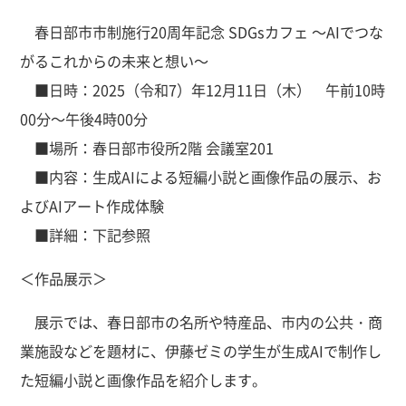
春日部市市制施行20周年記念 SDGsカフェ ～AIでつな
がるこれからの未来と想い～
■日時：2025（令和7）年12月11日（木） 午前10時
00分～午後4時00分
■場所：春日部市役所2階 会議室201
■内容：生成AIによる短編小説と画像作品の展示、お
よびAIアート作成体験
■詳細：下記参照
＜作品展示＞
展示では、春日部市の名所や特産品、市内の公共・商
業施設などを題材に、伊藤ゼミの学生が生成AIで制作し
た短編小説と画像作品を紹介します。