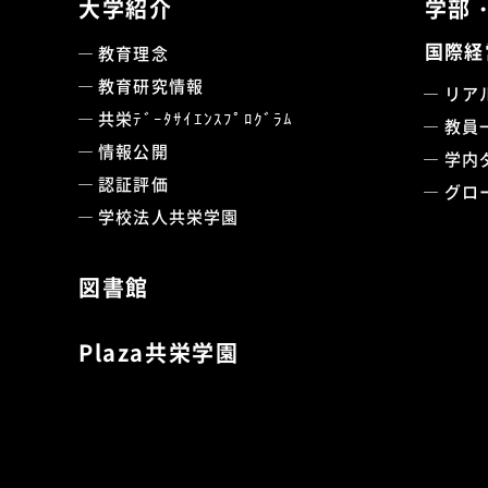
大学紹介
学部
国際経
教育理念
教育研究情報
リア
共栄ﾃﾞｰﾀｻｲｴﾝｽﾌﾟﾛｸﾞﾗﾑ
教員
情報公開
学内
認証評価
グロ
学校法人共栄学園
図書館
Plaza共栄学園