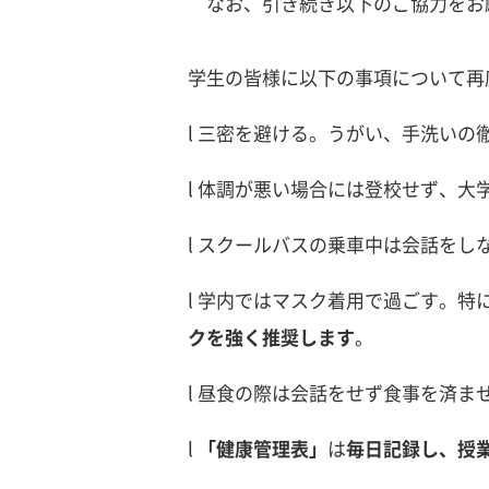
なお、引き続き以下のご協力をお
学生の皆様に以下の事項について再
l 三密を避ける。うがい、手洗いの
l 体調が悪い場合には登校せず、大
l スクールバスの乗車中は会話をし
l 学内ではマスク着用で過ごす。
クを強く推奨します
。
l 昼食の際は会話をせず食事を済
l
「健康管理表」
は
毎日記録
し、授