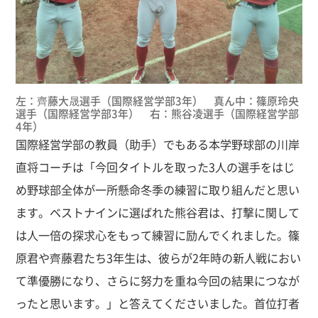
左：齊藤大晟選手（国際経営学部3年） 真ん中：篠原玲央
選手（国際経営学部3年） 右：熊谷凌選手（国際経営学部
4年）
国際経営学部の教員（助手）でもある本学野球部の川岸
直将コーチは「今回タイトルを取った3人の選手をはじ
め野球部全体が一所懸命冬季の練習に取り組んだと思い
ます。ベストナインに選ばれた熊谷君は、打撃に関して
は人一倍の探求心をもって練習に励んでくれました。篠
原君や齊藤君たち3年生は、彼らが2年時の新人戦におい
て準優勝になり、さらに努力を重ね今回の結果につなが
ったと思います。」と答えてくださいました。首位打者