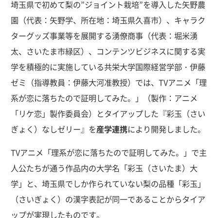
埼玉県で初めて梨の”ジョイント栽培”を導入した矢野農
園（代表：矢野学、所在地：埼玉県久喜市）、キャラク
ターグッズ事業等を展開する湧僚商事（代表：堀米湧
太、さいたま市緑区）、コンテンツビジネスに関する実
学を積極的に実施している共栄大学国際経営学部・伊藤
ゼミ（指導教員：伊藤大河准教授）では、TVアニメ「理
系が恋に落ちたので証明してみた。」（製作：アニメ
「リケ恋」製作委員会）とタイアップした『彩玉（さい
ぎょく）なしゼリー』を
産学連携
により開発しました。
TVアニメ「理系が恋に落ちたので証明してみた。」で主
人公たちが通う作品内の大学名「彩玉（さいたま）大
学」と、埼玉県でしか作られていない梨の品種「彩玉」
（さいぎょく）の漢字表記が同一であることからタイア
ップが実現したものです。