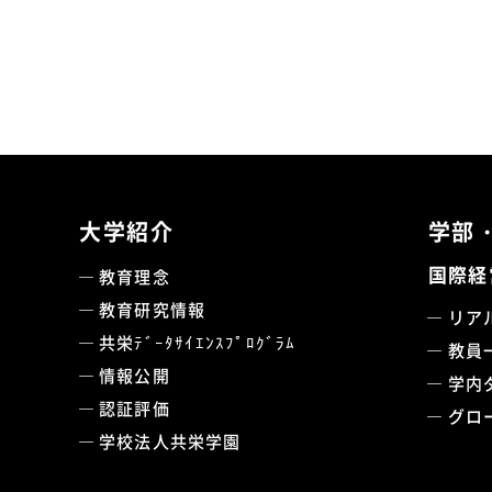
大学紹介
学部
国際経
教育理念
教育研究情報
リア
共栄ﾃﾞｰﾀｻｲｴﾝｽﾌﾟﾛｸﾞﾗﾑ
教員
情報公開
学内
認証評価
グロ
学校法人共栄学園