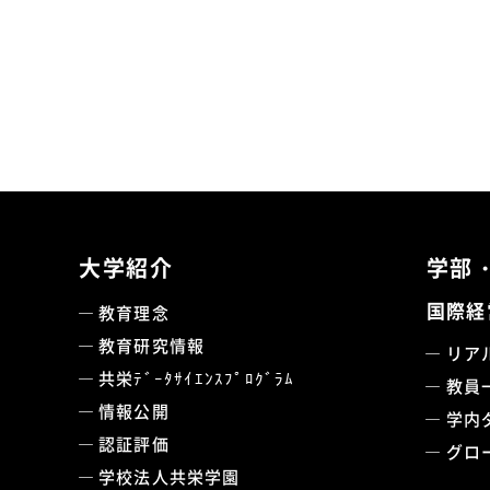
大学紹介
学部
国際経
教育理念
教育研究情報
リア
共栄ﾃﾞｰﾀｻｲｴﾝｽﾌﾟﾛｸﾞﾗﾑ
教員
情報公開
学内
認証評価
グロ
学校法人共栄学園