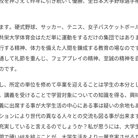
校を押さえて昨年に引き続いて優勝、全日本大学野球選手
ます。硬式野球、サッカー、テニス、女子バスケットボー
共栄大学体育会はただ単に運動をするだけの集団ではあり
行する精神、体力を備えた人間を錬成する教育の場なので
通して礼節を重んじ、フェアプレイの精神、至誠の精神を
のです。
し、所定の単位を修めて卒業を迎えることは学生の本分と
。講義を受けることで学習対象についての知識を得る、興
義に出席する事が大学生活の中心にある事は疑いの余地も
ションにより世代の異なる人々との交流も図る事が出来ま
充実していると言えるのでしょうか？私が思うには、大学
間で硬い絆を結ぶことが、大学生活をより一層充実させる