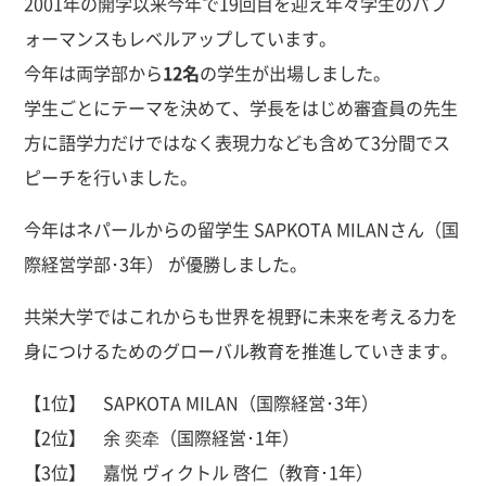
2001年の開学以来今年で19回目を迎え年々学生のパフ
ォーマンスもレベルアップしています。
今年は両学部から
12
名
の学生が出場しました。
学生ごとにテーマを決めて、学長をはじめ審査員の先生
方に語学力だけではなく表現力なども含めて3分間でス
ピーチを行いました。
今年はネパールからの留学生 SAPKOTA MILANさん（国
際経営学部･3年） が優勝しました。
共栄大学ではこれからも世界を視野に未来を考える力を
身につけるためのグローバル教育を推進していきます。
【1位】 SAPKOTA MILAN（国際経営･3年）
【2位】 余 奕牵（国際経営･1年）
【3位】 嘉悦 ヴィクトル 啓仁（教育･1年）