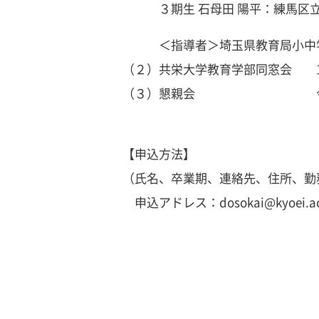
３期生 石母田 陽平：練馬区立
＜指導者＞埼玉県教育局小中学校
（２）共栄大学教育学部同窓会 16:0
（３）懇親会 今年度は
【申込方法】
（氏名、卒業期、連絡先、住所、勤
申込アドレス：dosokai@kyoei.ac