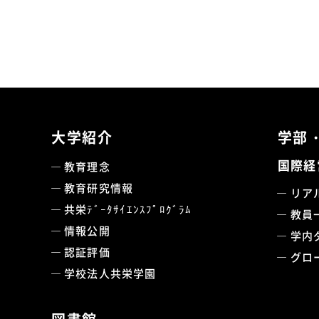
大学紹介
学部
国際経
教育理念
教育研究情報
リア
共栄ﾃﾞｰﾀｻｲｴﾝｽﾌﾟﾛｸﾞﾗﾑ
教員
情報公開
学内
認証評価
グロ
学校法人共栄学園