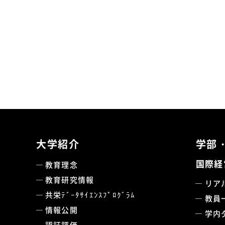
大学紹介
学部
国際経
教育理念
教育研究情報
リア
共栄ﾃﾞｰﾀｻｲｴﾝｽﾌﾟﾛｸﾞﾗﾑ
教員
情報公開
学内
認証評価