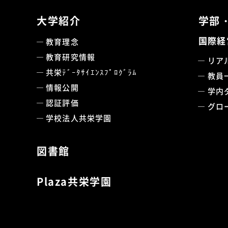
大学紹介
学部
国際経
教育理念
教育研究情報
リア
共栄ﾃﾞｰﾀｻｲｴﾝｽﾌﾟﾛｸﾞﾗﾑ
教員
情報公開
学内
認証評価
グロ
学校法人共栄学園
図書館
Plaza共栄学園