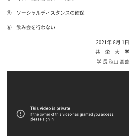
⑤ ソーシャルディスタンスの確保
⑥ 飲み会を行わない
2021年 8月 1日
共 栄 大 学
学 長 秋山 高善