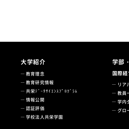
大学紹介
学部
国際経
教育理念
教育研究情報
リア
共栄ﾃﾞｰﾀｻｲｴﾝｽﾌﾟﾛｸﾞﾗﾑ
教員
情報公開
学内
認証評価
グロ
学校法人共栄学園