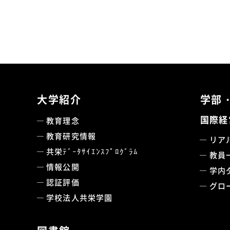
大学紹介
学部
国際経
教育理念
教育研究情報
リア
共栄ﾃﾞｰﾀｻｲｴﾝｽﾌﾟﾛｸﾞﾗﾑ
教員
情報公開
学内
認証評価
グロ
学校法人共栄学園