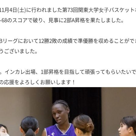
1月4日(土)に行われました第73回関東⼤学⼥⼦バスケッ
0-68のスコアで破り、見事に2部A昇格を果たしました。
Bリーグにおいて12勝2敗の成績で準優勝を収めることがで
うございました。
す。インカレ出場、1部昇格を目指して頑張ってもらいたい
の応援をよろしくお願いします！