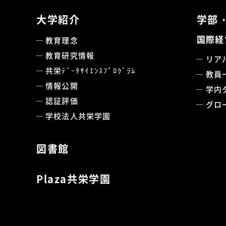
大学紹介
学部
国際経
教育理念
教育研究情報
リア
共栄ﾃﾞｰﾀｻｲｴﾝｽﾌﾟﾛｸﾞﾗﾑ
教員
情報公開
学内
認証評価
グロ
学校法人共栄学園
図書館
Plaza共栄学園