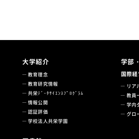
大学紹介
学部
国際経
教育理念
教育研究情報
リア
共栄ﾃﾞｰﾀｻｲｴﾝｽﾌﾟﾛｸﾞﾗﾑ
教員
情報公開
学内
認証評価
グロ
学校法人共栄学園