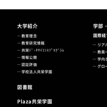
大学紹介
学部
国際経
教育理念
教育研究情報
リア
共栄ﾃﾞｰﾀｻｲｴﾝｽﾌﾟﾛｸﾞﾗﾑ
教員
情報公開
学内
認証評価
グロ
学校法人共栄学園
図書館
Plaza共栄学園