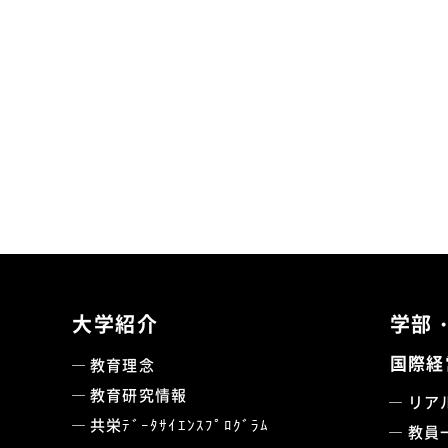
大学紹介
学部
国際経
教育理念
教育研究情報
リア
共栄ﾃﾞｰﾀｻｲｴﾝｽﾌﾟﾛｸﾞﾗﾑ
教員