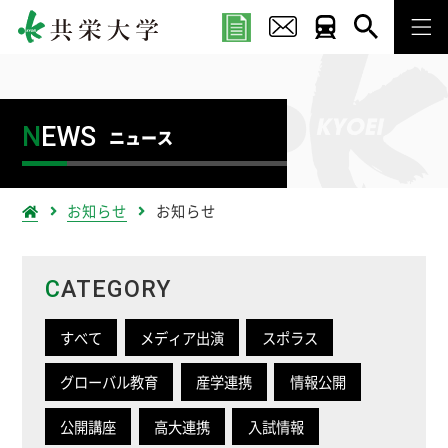
N
EWS
ニュース
お知らせ
お知らせ
C
ATEGORY
すべて
メディア出演
スポラス
グローバル教育
産学連携
情報公開
公開講座
高大連携
入試情報