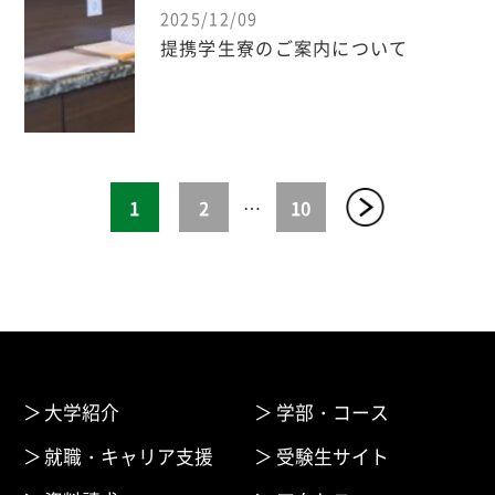
2025/12/09
提携学生寮のご案内について
1
2
…
10
大学紹介
学部・コース
就職・キャリア支援
受験生サイト