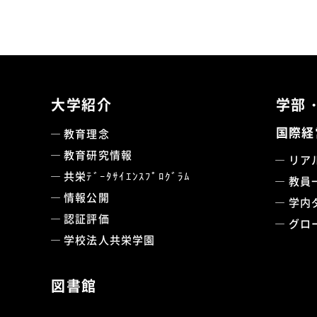
大学紹介
学部
国際経
教育理念
教育研究情報
リア
共栄ﾃﾞｰﾀｻｲｴﾝｽﾌﾟﾛｸﾞﾗﾑ
教員
情報公開
学内
認証評価
グロ
学校法人共栄学園
図書館