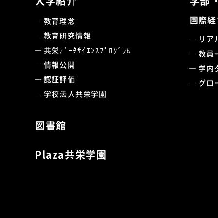
大学紹介
学部
国際経
教育理念
教育研究情報
リア
共栄ﾃﾞｰﾀｻｲｴﾝｽﾌﾟﾛｸﾞﾗﾑ
教員
情報公開
学内
認証評価
グロ
学校法人共栄学園
図書館
Plaza共栄学園