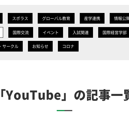
スポラス
グローバル教育
産学連携
情報公
国際交流
イベント
入試関連
国際経営学部
・サークル
お知らせ
コロナ
「YouTube」
の記事一