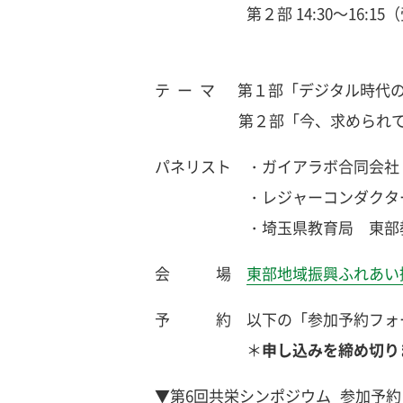
第２部 14:30～16:15（受
テ ー マ 第１部「デジタル時代
第２部「今、求められてい
パネリスト ・ガイアラボ合同会社 
・レジャーコンダクターⓇ 
・埼玉県教育局 東部教育事務
会 場
東部地域振興ふれあい
予 約 以下の「参加予約フォーム
＊
申し込みを締め切り
▼第6回共栄シンポジウム_参加予