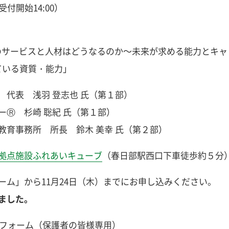
付開始14:00）
のサービスと人材はどうなるのか～未来が求める能力とキャ
る資質・能力」
代表 浅羽 登志也 氏（第１部）
杉崎 聡紀 氏（第１部）
所 所長 鈴木 美幸 氏（第２部）
拠点施設ふれあいキューブ
（春日部駅西口下車徒歩約５分
」から11月24日（木）までにお申し込みください。
ました。
約フォーム（保護者の皆様専用）