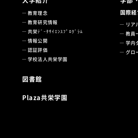
大学紹介
学部
国際経
教育理念
教育研究情報
リア
共栄ﾃﾞｰﾀｻｲｴﾝｽﾌﾟﾛｸﾞﾗﾑ
教員
情報公開
学内
認証評価
グロ
学校法人共栄学園
図書館
Plaza共栄学園