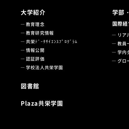
大学紹介
学部
国際経
教育理念
教育研究情報
リア
共栄ﾃﾞｰﾀｻｲｴﾝｽﾌﾟﾛｸﾞﾗﾑ
教員
情報公開
学内
認証評価
グロ
学校法人共栄学園
図書館
Plaza共栄学園