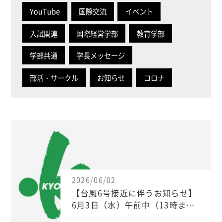
YouTube
国際交流
イベント
入試関連
国際経営学部
教育学部
学部共通
学長メッセージ
部活・サークル
お知らせ
コロナ
2026/06/02
【台風6号接近に伴うお知らせ】
6月3日（水）午前中（13時ま…