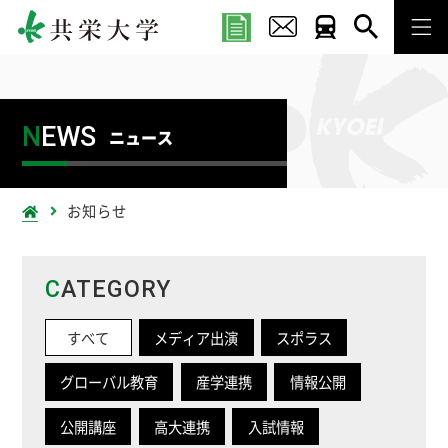
N
EWS
ニュース
お知らせ
C
ATEGORY
すべて
メディア出演
スポラス
グローバル教育
産学連携
情報公開
公開講座
高大連携
入試情報