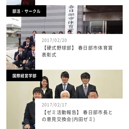
部活・サークル
2017/02/20
【硬式野球部】 春日部市体育賞
表彰式
国際経営学部
2017/02/17
【ゼミ活動報告】 春日部市長と
の意見交換会(内田ゼミ)