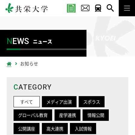
N
EWS
ニュース
お知らせ
C
ATEGORY
すべて
メディア出演
スポラス
グローバル教育
産学連携
情報公開
公開講座
高大連携
入試情報