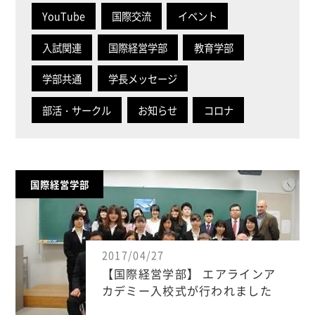
YouTube
国際交流
イベント
入試関連
国際経営学部
教育学部
学部共通
学長メッセージ
部活・サークル
お知らせ
コロナ
国際経営学部
2017/04/27
【国際経営学部】 エアラインア
カデミー入校式が行われました